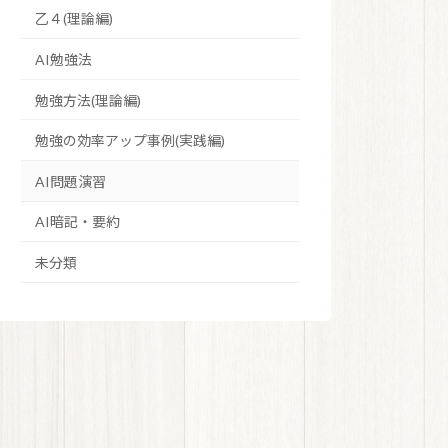
乙４(理論編)
AI勉強法
勉強方法(理論編)
勉強の効率アップ事例(実践編)
AI問題演習
AI暗記・要約
未分類