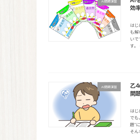
AI問題演習
効
はじ
も解
いで
す。
乙
AI問題演習
問
はじ
でも
題”
そん