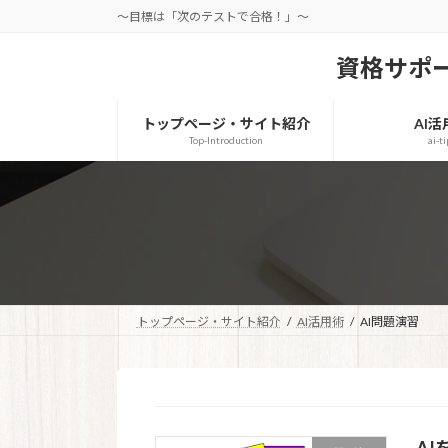
コ
ナ
～目標は「次のテストで合格！」～
ン
ビ
テ
ゲ
資格サポ
ン
ー
ツ
シ
トップページ・サイト紹介
AI活
へ
ョ
Top-Introduction
ai-t
ス
ン
キ
に
ッ
移
プ
動
トップページ・サイト紹介
AI活用術
AI問題演習
A