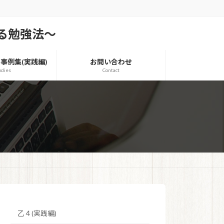
る勉強法～
事例集(実践編)
お問い合わせ
udies
Contact
乙４(実践編)