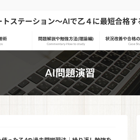
ートステーション～AIで乙４に最短合格す
用術
問題解説や勉強方法(理論編)
状況改善や合格の
ips
Commentary-How to study
Case St
AI問題演習
Iを使った乙4の過去問学習法｜繰り返し勉強を