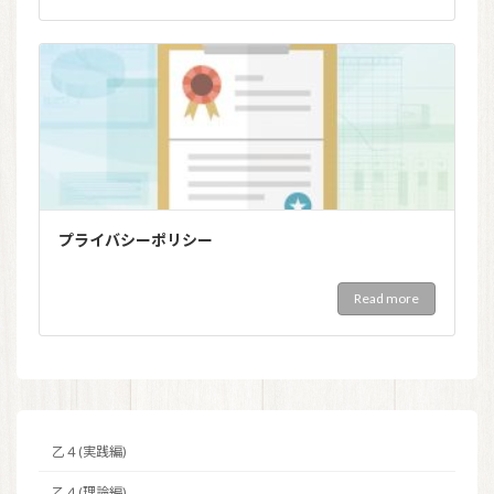
プライバシーポリシー
Read more
乙４(実践編)
乙４(理論編)