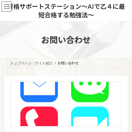
コ
ナ
資格サポートステーション～AIで乙４に最
ン
ビ
短合格する勉強法～
テ
ゲ
ン
ー
ツ
シ
へ
ョ
お問い合わせ
ス
ン
キ
に
ッ
移
プ
動
トップページ・サイト紹介
お問い合わせ